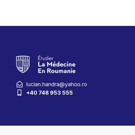
lucian.handra@yahoo.ro
+40 748 953 555